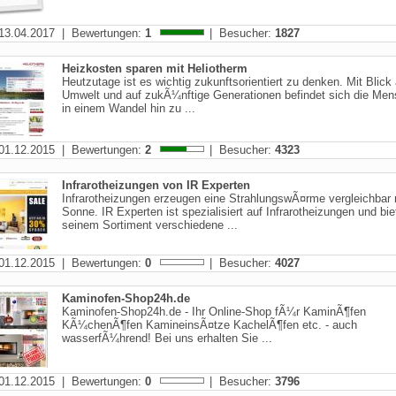
13.04.2017 | Bewertungen:
1
| Besucher:
1827
Heizkosten sparen mit Heliotherm
Heutzutage ist es wichtig zukunftsorientiert zu denken. Mit Blick 
Umwelt und auf zukÃ¼nftige Generationen befindet sich die Men
in einem Wandel hin zu ...
01.12.2015 | Bewertungen:
2
| Besucher:
4323
Infrarotheizungen von IR Experten
Infrarotheizungen erzeugen eine StrahlungswÃ¤rme vergleichbar 
Sonne. IR Experten ist spezialisiert auf Infrarotheizungen und biet
seinem Sortiment verschiedene ...
01.12.2015 | Bewertungen:
0
| Besucher:
4027
Kaminofen-Shop24h.de
Kaminofen-Shop24h.de - Ihr Online-Shop fÃ¼r KaminÃ¶fen
KÃ¼chenÃ¶fen KamineinsÃ¤tze KachelÃ¶fen etc. - auch
wasserfÃ¼hrend! Bei uns erhalten Sie ...
01.12.2015 | Bewertungen:
0
| Besucher:
3796