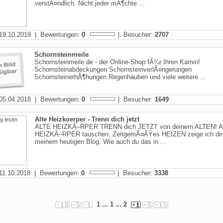
verstÃ¤ndlich. Nicht jeder mÃ¶chte ...
19.10.2019 | Bewertungen:
0
| Besucher:
2707
Schornsteinmeile
Schornsteinmeile.de - der Online-Shop fÃ¼r Ihren Kamin!
Schornsteinabdeckungen SchornsteinverlÃ¤ngerungen
SchornsteinerhÃ¶hungen Regenhauben und viele weitere ...
05.04.2018 | Bewertungen:
0
| Besucher:
1649
Alte Heizkoerper - Trenn dich jetzt
ALTE HEIZKÃ–RPER TRENN dich JETZT von deinem ALTEN! 
HEIZKÃ–RPER tauschen. ZeitgemÃ¤ÃŸes HEIZEN zeige ich dir 
meinem heutigen Blog. Wie auch du das in ...
11.10.2018 | Bewertungen:
0
| Besucher:
3338
1
... 1 ...
2