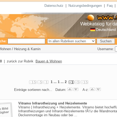
Datenschutz
|
Nutzungsbedingungen
|
Faq
che:
Username:
 Wohnen / Heizung & Kamin
0
| zurück zur Rubrik
Bauen & Wohnen
1
... 1 ...
2
Einträge sortieren nach... Datum:
A-z:
Vitramo Infrarotheizung und Heizelemente
Vitramo | Infrarotheizung + Heizelemente. Vitramo bietet hocheffi
Infrarotheizungen und Infrarot-Heizelemente fÃ¼r die Wandmont
Deckenmontage im Neubau oder bei ...