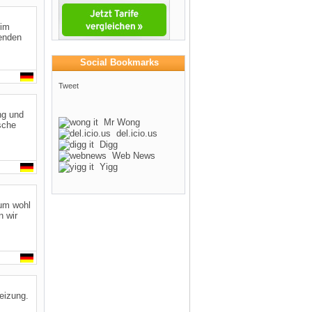
 im
enden
Social Bookmarks
Tweet
ng und
Mr Wong
sche
del.icio.us
Digg
Web News
Yigg
um wohl
n wir
Heizung.