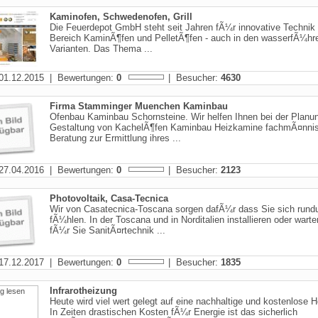
Kaminofen, Schwedenofen, Grill
Die Feuerdepot GmbH steht seit Jahren fÃ¼r innovative Technik
Bereich KaminÃ¶fen und PelletÃ¶fen - auch in den wasserfÃ¼hr
Varianten. Das Thema ...
01.12.2015 | Bewertungen:
0
| Besucher:
4630
Firma Stamminger Muenchen Kaminbau
Ofenbau Kaminbau Schornsteine. Wir helfen Ihnen bei der Planu
Gestaltung von KachelÃ¶fen Kaminbau Heizkamine fachmÃ¤nni
Beratung zur Ermittlung ihres ...
27.04.2016 | Bewertungen:
0
| Besucher:
2123
Photovoltaik, Casa-Tecnica
Wir von Casatecnica-Toscana sorgen dafÃ¼r dass Sie sich rund
fÃ¼hlen. In der Toscana und in Norditalien installieren oder warte
fÃ¼r Sie SanitÃ¤rtechnik ...
17.12.2017 | Bewertungen:
0
| Besucher:
1835
Infrarotheizung
Heute wird viel wert gelegt auf eine nachhaltige und kostenlose 
In Zeiten drastischen Kosten fÃ¼r Energie ist das sicherlich