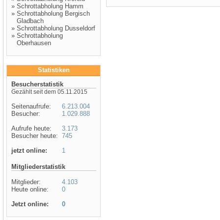
»
Schrottabholung Hamm
»
Schrottabholung Bergisch
Gladbach
»
Schrottabholung Dusseldorf
»
Schrottabholung
Oberhausen
Statistiken
Besucherstatistik
Gezählt seit dem 05.11.2015
Seitenaufrufe:
6.213.004
Besucher:
1.029.888
Aufrufe heute:
3.173
Besucher heute:
745
jetzt online:
1
Mitgliederstatistik
Mitglieder:
4.103
Heute online:
0
Jetzt online:
0