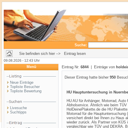
Suche:
Sie befinden sich hier --> Eintrag lesen
09.08.2026 - 12:43 Uhr
Menü
Eintrag Nr:
6844
| Einträge von
holdei
Dieser Eintrag hatte bisher
950
Besuch
Neue Einträge
Topliste Besucher
Topliste Bewertung
HU Hauptuntersuchung in Nuernb
HU AU für Anhänger, Motorrad, Auto 
Abholservice. Ähnlich wie beim TÜV
Livesuche
HolDeinePlakette.de die HU Plakette
Suchtipps
Motorrad für die Hauptuntersuchung
versichert direkt bei Ihnen zu Haus 
wieder zurück. Als Partner von KÜS i
vergleichbar wie TÜV und DEKRA. Bei