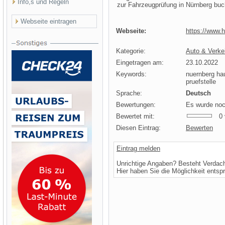
Info,s und Regeln
zur Fahrzeugprüfung in Nürnberg bu
Webseite eintragen
Webseite:
https://www.h
Kategorie:
Auto & Verkeh
Eingetragen am:
23.10.2022
Keywords:
nuernberg ha
pruefstelle
Sprache:
Deutsch
Bewertungen:
Es wurde noc
Bewertet mit:
0 v
Diesen Eintrag:
Bewerten
Eintrag melden
Unrichtige Angaben? Besteht Verdac
Hier haben Sie die Möglichkeit entsp