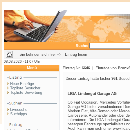
Suche:
Sie befinden sich hier --> Eintrag lesen
08.08.2026 - 11:07 Uhr
Menü
Eintrag Nr:
6646
| Einträge von
Bronx
Dieser Eintrag hatte bisher
961
Besuch
Neue Einträge
Topliste Besucher
Topliste Bewertung
LIGA Lindengut-Garage AG
Ob Fiat Occasion, Mercedes Vorführw
Garage AG bietet verschiedenen Die
Livesuche
Marken Fiat, Alfa-Romeo oder Merced
Suchtipps
Carrosserie, Autohandel oder über de
informieren. Die LIGA Lindengut-Garag
besagten Fahrzeuge spezialisiert und 
Auch kann man sich unter www.liga.c