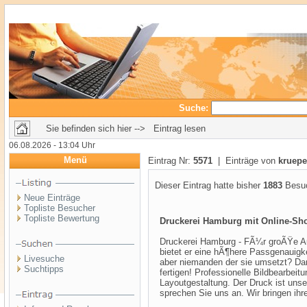
Suche:
Sie befinden sich hier --> Eintrag lesen
06.08.2026 - 13:04 Uhr
Menü
Eintrag Nr:
5571
| Einträge von
kruepe
Dieser Eintrag hatte bisher
1883
Besuc
Neue Einträge
Topliste Besucher
Topliste Bewertung
Druckerei Hamburg mit Online-Sh
Druckerei Hamburg - FÃ¼r groÃŸe Auf
bietet er eine hÃ¶here Passgenauigke
Livesuche
aber niemanden der sie umsetzt? Dan
Suchtipps
fertigen! Professionelle Bildbearbeit
Layoutgestaltung. Der Druck ist uns
sprechen Sie uns an. Wir bringen ihr