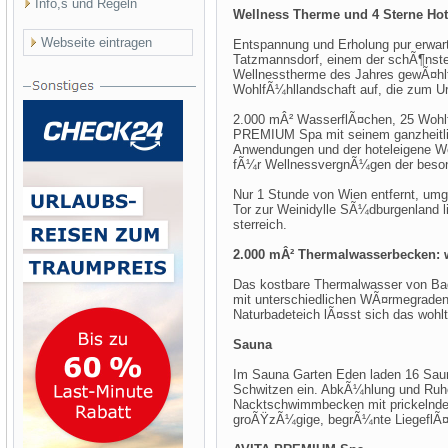
Info,s und Regeln
Wellness Therme und 4 Sterne Hot
Webseite eintragen
Entspannung und Erholung pur erwart
Tatzmannsdorf, einem der schÃ¶nsten
Wellnesstherme des Jahres gewÃ¤hlt
WohlfÃ¼hllandschaft auf, die zum Ur
2.000 mÂ² WasserflÃ¤chen, 25 Woh
PREMIUM Spa mit seinem ganzheitli
Anwendungen und der hoteleigene Wel
fÃ¼r WellnessvergnÃ¼gen der beson
Nur 1 Stunde von Wien entfernt, u
Tor zur Weinidylle SÃ¼dburgenland l
sterreich.
2.000 mÂ² Thermalwasserbecken:
Das kostbare Thermalwasser von Ba
mit unterschiedlichen WÃ¤rmegraden
Naturbadeteich lÃ¤sst sich das wohl
Sauna
Im Sauna Garten Eden laden 16 Sau
Schwitzen ein. AbkÃ¼hlung und Ruh
Nacktschwimmbecken mit prickelnde
groÃŸzÃ¼gige, begrÃ¼nte LiegeflÃ