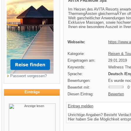
AVITA PREMIUM Spa
Im Herzen des AVITA Resorts erwart
ThermengÃ¤sten gleichermaÃŸen offe
Welt ganzheitlicher Anwendungen hin
Exklusive Massagen, sowie hochwert
Ihnen eine besondere Auszeit in Ihr
Webseite:
https://www.a
Kategorie:
Reisen & Tou
Eingetragen am:
29.01.2019
Keywords:
Wellness The
Sprache:
Deutsch /En
Passwort vergessen?
Bewertungen:
Es wurde noc
Bewertet mit:
0 v
Einträge
Diesen Eintrag:
Bewerten
Eintrag melden
Unrichtige Angaben? Besteht Verdac
Hier haben Sie die Möglichkeit entsp